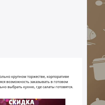
sed with
and buffalo mozzarella
essing,
ked beef
sweet bell
shrooms,
toes, topped
 Parmesan
вольно крупном торжестве, корпоративе
яся возможность заказывать в готовом
ьно выбрать кухню, где салаты готовятся.