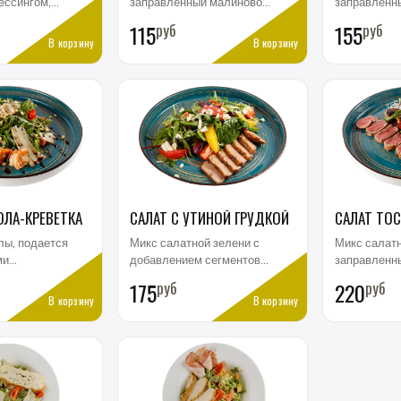
ессингом,
заправленный малиновой
заправленн
, авокадо
заправкой, куриная
sweet-chili,
115
руб
155
руб
, тыквенные
печень в медовой
шампиньоны
В корзину
В корзину
глазури, груша, сыр дор-
заправкой ,
блю.
томаты и м
Буффало
ОЛА-КРЕВЕТКА
САЛАТ С УТИНОЙ ГРУДКОЙ
САЛАТ ТО
лы, подается
Микс салатной зелени с
Микс салатн
ми
добавлением сегментов
заправленн
еветками,
апельсина и грейпфрута,
дрессингом,
175
руб
220
руб
ндаля,
заправленные цитрусовой
говяжья пр
В корзину
В корзину
ри и
заправкой. Подается с
MEDIUM, сла
се соусом
тонкими ломтиками
шампиньоны
утиного филе средней
черри, посы
прожарки, посыпается
тертым сыро
сыром дор-блю и
Tuscan Salad
миндальными хлопьями
Tenderloin Mixed salad