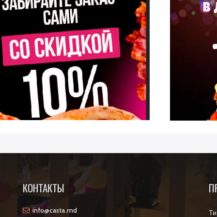
КОНТАКТЫ
П
info@casta.md
Ти