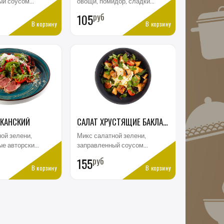
ый соусом
овощи, помидор, сладкий
 хрустящие
перец, огурец, кольца
105
руб
 с фирменной
красного лука,
В корзину
В корзину
 мясистые
заправленные оливковым
оцарелла
маслом, оливки каламата,
сыр фета, орегано и
долька лимона Greek
Salad Coarsely chopped
vegetables: tomato, sweet
pepper, cucumber, red
onion rings, dressed with
olive oil, Kalamata olives,
feta cheese, oregano, and
СКАНСКИЙ
САЛАТ ХРУСТЯЩИЕ БАКЛАЖАНЫ С ТОМАТАМИ
a wedge of lemon
ой зелени,
Микс салатной зелени,
ые авторским
заправленный соусом
 вырезка
sweet-chili, хрустящий
155
руб
ожарки
баклажан, мясистые
В корзину
В корзину
дкий перец,
томаты и моцарелла
, томаты
Буффало Crispy Eggplant
панное всё
Salad with Tomatoes
м пармезан.
Mixed greens dressed with
 with Beef
sweet chili sauce, crispy
eggplant, juicy tomatoes,