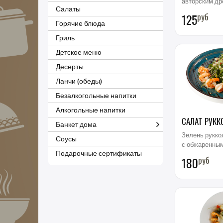
авторским др
Салаты
свежие овощи
125
руб
,куриное яйцо
Горячие блюда
семечки .
Гриль
Детское меню
Десерты
Ланчи (обеды)
Безалкогольные напитки
Алкогольные напитки
САЛАТ РУКК
Банкет дома
Зелень рукко
Соусы
с обжаренны
Подарочные сертификаты
тигровыми кр
180
руб
хлопьями ми
томатами чер
поливается в
Бальзамик