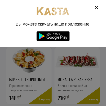
0
✕
RU
РЕСТОРАН КАСТА
ДЕСЕРТЫ
Вы можете скачать наше приложение!
ДЕСЕРТЫ
БЛИНЫ С ТВОРОГОМ И ИЗЮМОМ
МОНАСТЫРСКАЯ ИЗБА
Горячие блины с
Блины с начинкой из
творогом и изюмом,
вишневого соуса с
подаются со сметаной.
кремом на основе
148
руб
216
руб
Оформление заказа за
В корзину
сметаны и сливок.
В корзину
3 дня.
Оформление заказа за