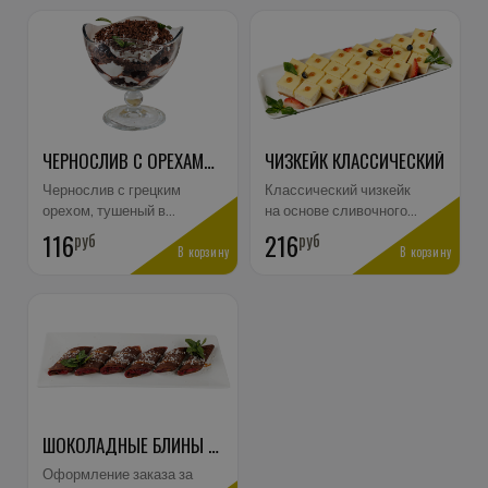
3 дня.
ЧЕРНОСЛИВ С ОРЕХАМИ В СМЕТАННОМ СОУСЕ
ЧИЗКЕЙК КЛАССИЧЕСКИЙ
Чернослив с грецким
Классический чизкейк
орехом, тушеный в
на основе сливочного
красном вине, со
сыра, подается с
116
руб
216
руб
сметанным кремом и
В корзину
соусом карамельным.
В корзину
черным шоколадом.
Оформление заказа за
Оформление заказа за
3 дня.
3 дня.
ШОКОЛАДНЫЕ БЛИНЫ С ВИШНЕЙ И КАРАМЕЛЬЮ
Оформление заказа за